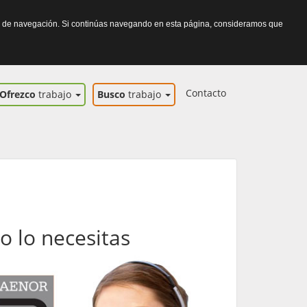
itos de navegación. Si continúas navegando en esta página, consideramos que
Contacto
Ofrezco
trabajo
Busco
trabajo
o lo necesitas