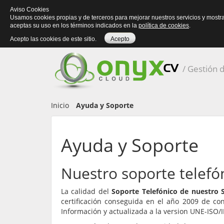
Aviso Cookies
Usamos cookies propias y de terceros para mejorar nuestros servicios y mostr
aceptas su uso en los términos indicados en la
política de cookies
.
Acepto las cookies de este sitio.
Acepto
Inicio
Ayuda y Soporte
Ayuda y Soporte
Nuestro soporte telefón
La calidad del
Soporte Telefónico de nuestro S
certificación conseguida en el año 2009 de co
Información y actualizada a la version UNE-ISO/