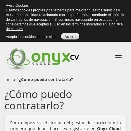
Aviso Cookies
Usamos cookies propias y de terceros para mejorar nuestros servicios y
mostrarte publicidad relacionada con tus preferencias mediante el análisis
de tus hábitos de navegación. Si continúas navegando en esta página,
consideramos que aceptas su uso en los términos indicados en la
política
de cookies
.
Acepto las cookies de este sitio.
Acepto
Naveg
móvil
Inicio
¿Cómo puedo contratarlo?
¿Cómo puedo
contratarlo?
Para empezar a disfrutar del gestor de curriculum lo
primero que debes hacer es
registrarte en
Onyx Cloud