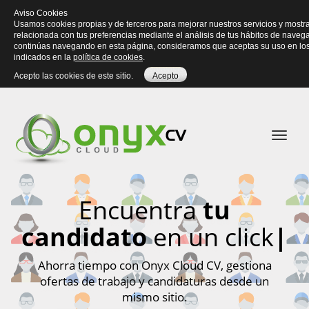
Aviso Cookies
Usamos cookies propias y de terceros para mejorar nuestros servicios y mostra
relacionada con tus preferencias mediante el análisis de tus hábitos de navega
continúas navegando en esta página, consideramos que aceptas su uso en los
indicados en la
política de cookies
.
Acepto las cookies de este sitio.
Acepto
Naveg
móvil
Encuentra
tu
candidato
en un click
|
Ahorra tiempo con Onyx Cloud CV, gestiona
ofertas de trabajo y candidaturas desde un
mismo sitio.